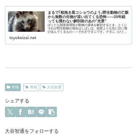
まるで｢粗挽き黒コショウのよう｣野生動物の亡骸
から無数の生物が這い出てくる恐怖――20年経
っても慣れない解剖前のあの"光景"
ぼくたち獣医病理医が動物の遺体を解剖するとき、とくに
それが野生動物の場合はしばしば、病変よりも先に目に飛
び込んでくるもの――それがマダニです。マダニ（ひとく
くりで「マダニ」と呼んでいますが、複数の種…
toyokeizai.net
寄稿
寄稿
大谷智通
シェアする
大谷智通をフォローする