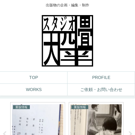
出版物の企画・編集・制作
TOP
PROFILE
WORKS
ご依頼・お問い合わせ
重版情報
重版情報
死
編
っ
に
ン
食