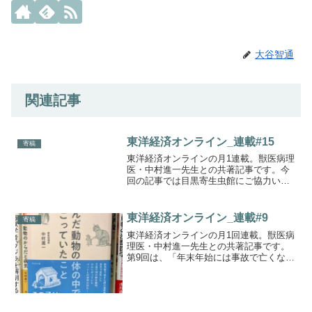
大谷智通
関連記事
東洋経済オンライン_連載#15
寄稿
東洋経済オンラインの月1連載。獣医病理
医・中村進一先生との共著記事です。今
回の記事では目黒寄生虫館にご協力いた
だきました。記事中に、とある「寄生
虫」標本の写真を掲載しています。ぜひ
ご覧ください。
東洋経済オンライン_連載#9
寄稿
東洋経済オンラインの月1回連載。獣医病
理医・中村進一先生との共著記事です。
第9回は、「年末年始には事故で亡くなる
ペットが増える」という現象に注目。こ
の時期に発生しやすいペットの事故につ
いて、詳しく解説します。