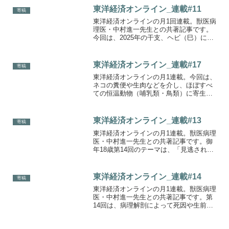
東洋経済オンライン_連載#11
寄稿
東洋経済オンラインの月1回連載。獣医病
理医・中村進一先生との共著記事です。
今回は、2025年の干支、ヘビ（巳）にち
なんだお話です。大切に飼われていたヘ
ビが死亡した原因はアメーバ……と思い
きや……？
東洋経済オンライン_連載#17
寄稿
東洋経済オンラインの月1連載。今回は、
ネコの糞便や生肉などを介し、ほぼすべ
ての恒温動物（哺乳類・鳥類）に寄生す
る生き物の話です。この記事の挿絵は、
『増補版 寄生蟲図鑑 ふしぎな世界の住人
たち』（講談社）の絵を手がけた佐藤大
東洋経済オンライン_連載#13
寄稿
介さんにお願いしま...
東洋経済オンラインの月1連載。獣医病理
医・中村進一先生との共著記事です。御
年18歳第14回のテーマは、「見逃されが
ちなインコの病気」。鳥を飼っている方
にぜひ読んでいただきたい内容です。ア
イキャッチに使った写真は、実家で飼っ
東洋経済オンライン_連載#14
寄稿
ている18歳のオカ...
東洋経済オンラインの月1連載。獣医病理
医・中村進一先生との共著記事です。第
14回は、病理解剖によって死因や生前の
病気の状態を明らかにすることの意味を
考えます。