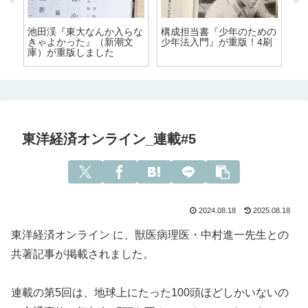
池田渓『東大なんか入らな
構成担当書『少年のための
編
きゃよかった』（新潮文
少年法入門』が重版！4刷
に
庫）が重版しました
食
東洋経済オンライン_連載#5
2024.08.18
2025.08.18
東洋経済オンライン に、獣医病理医・中村進一先生との
共著記事が掲載されました。
連載の第5回は、地球上にたった100頭ほどしかいないの