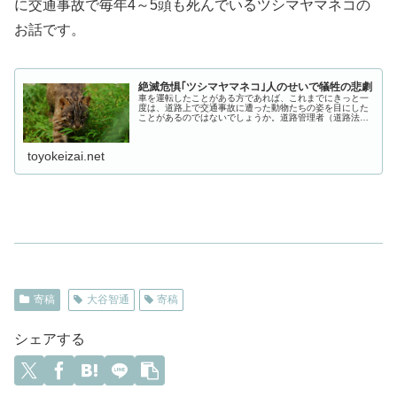
に交通事故で毎年4～5頭も死んでいるツシマヤマネコの
お話です。
絶滅危惧｢ツシマヤマネコ｣人のせいで犠牲の悲劇
車を運転したことがある方であれば、これまでにきっと一
度は、道路上で交通事故に遭った動物たちの姿を目にした
ことがあるのではないでしょうか。道路管理者（道路法の
規定によって、安全かつ円滑な交通の確保を図…
toyokeizai.net
寄稿
大谷智通
寄稿
シェアする