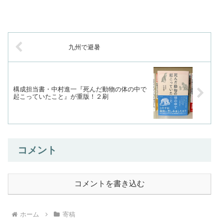
The Mind of a Bee）』（ラー
ス・チットカ著、今西康子訳、み
すず書房）
九州で避暑
構成担当書・中村進一『死んだ動物の体の中で
起こっていたこと』が重版！２刷
コメント
コメントを書き込む
ホーム
寄稿