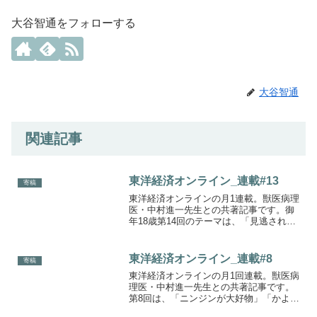
大谷智通をフォローする
大谷智通
関連記事
東洋経済オンライン_連載#13
寄稿
東洋経済オンラインの月1連載。獣医病理
医・中村進一先生との共著記事です。御
年18歳第14回のテーマは、「見逃されが
ちなインコの病気」。鳥を飼っている方
にぜひ読んでいただきたい内容です。ア
イキャッチに使った写真は、実家で飼っ
東洋経済オンライン_連載#8
寄稿
ている18歳のオカ...
東洋経済オンラインの月1回連載。獣医病
理医・中村進一先生との共著記事です。
第8回は、「ニンジンが大好物」「かよわ
い」「さみしくなると死ぬ」などのイメ