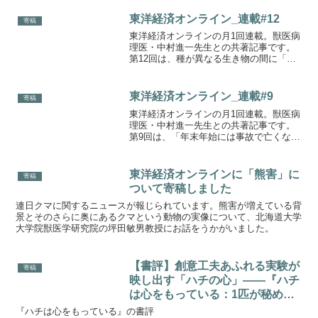
ージで語られがちなウサギについて、そ
の実態をやさしく解説しました。
東洋経済オンライン_連載#12
寄稿
東洋経済オンラインの月1回連載。獣医病
理医・中村進一先生との共著記事です。
第12回は、種が異なる生き物の間に「友
情」は成立するのか？ というお話で
す。
東洋経済オンライン_連載#9
寄稿
東洋経済オンラインの月1回連載。獣医病
理医・中村進一先生との共著記事です。
第9回は、「年末年始には事故で亡くなる
ペットが増える」という現象に注目。こ
の時期に発生しやすいペットの事故につ
いて、詳しく解説します。
東洋経済オンラインに「熊害」に
寄稿
ついて寄稿しました
連日クマに関するニュースが報じられています。熊害が増えている背
景とそのさらに奥にあるクマという動物の実像について、北海道大学
大学院獣医学研究院の坪田敏男教授にお話をうかがいました。
【書評】創意工夫あふれる実験が
寄稿
映し出す「ハチの心」――『ハチ
は心をもっている：1匹が秘める
驚異の知性、そして意識（原題：
『ハチは心をもっている』の書評